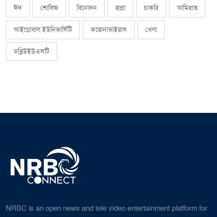
ঈদ
শোবিজ
বিনোদন
রান্না
চাকরি
আমিরাত
আইগ্লোবাল ইউনিভার্সিটি
করোনাভাইরাস
খেলা
ডব্লিউইউএসটি
NRBC is an open news and tele video entertainment platform for