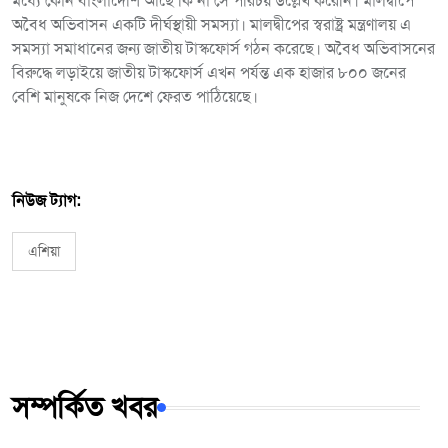
মধ্যে কোন বাংলাদেশি আছে কি না সে পরিচয় উল্লেখ করেনি। মালদ্বীপে
অবৈধ অভিবাসন একটি দীর্ঘস্থায়ী সমস্যা। মালদ্বীপের স্বরাষ্ট্র মন্ত্রণালয় এ
সমস্যা সমাধানের জন্য জাতীয় টাস্কফোর্স গঠন করেছে। অবৈধ অভিবাসনের
বিরুদ্ধে লড়াইয়ে জাতীয় টাস্কফোর্স এখন পর্যন্ত এক হাজার ৮০০ জনের
বেশি মানুষকে নিজ দেশে ফেরত পাঠিয়েছে।
নিউজ ট্যাগ:
এশিয়া
সম্পর্কিত খবর