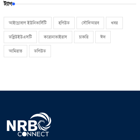
ট্যাগ
আইগ্লোবাল ইউনিভার্সিটি
হলিউড
সৌদিআরব
খবর
ডব্লিউইউএসটি
করোনাভাইরাস
চাকরি
ঈদ
আমিরাত
ডলিউড