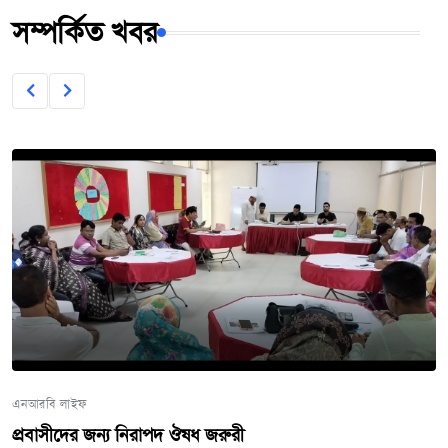
সম্পর্কিত খবর
এনআরবি লাইফ
প্রবাসীদের জন্য নিরাপদ ঔষধ জরুরী