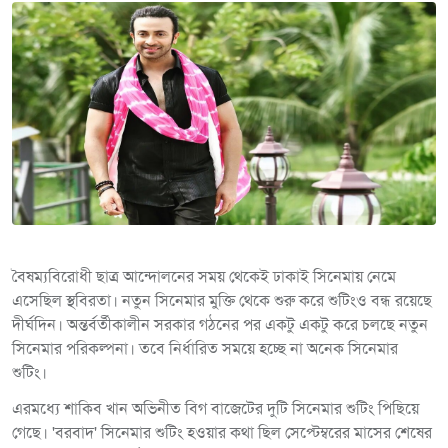
বৈষম্যবিরোধী ছাত্র আন্দোলনের সময় থেকেই ঢাকাই সিনেমায় নেমে
এসেছিল স্থবিরতা। নতুন সিনেমার মুক্তি থেকে শুরু করে শুটিংও বন্ধ রয়েছে
দীর্ঘদিন। অন্তর্বর্তীকালীন সরকার গঠনের পর একটু একটু করে চলছে নতুন
সিনেমার পরিকল্পনা। তবে নির্ধারিত সময়ে হচ্ছে না অনেক সিনেমার
শুটিং।
এরমধ্যে শাকিব খান অভিনীত বিগ বাজেটের দুটি সিনেমার শুটিং পিছিয়ে
গেছে। 'বরবাদ' সিনেমার শুটিং হওয়ার কথা ছিল সেপ্টেম্বরের মাসের শেষের