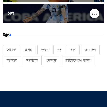
খেলা
285
ট্যাগ
শোবিজ
এশিয়া
লন্ডন
ঈদ
খবর
রেমিটেন্স
আমিরাত
আমেরিকা
ফেসবুক
ইউক্রেনে রুশ হামলা