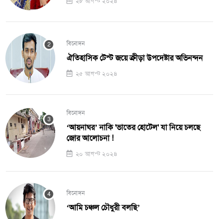
২৮ আগস্ট ২০২৪
বিনোদন
ঐতিহাসিক টেস্ট জয়ে ক্রীড়া উপদেষ্টার অভিনন্দন
২৫ আগস্ট ২০২৪
বিনোদন
‘আয়নাঘর’ নাকি 'ভাতের হোটেল' যা নিয়ে চলছে
জোর আলোচনা !
২০ আগস্ট ২০২৪
বিনোদন
‘আমি চঞ্চল চৌধুরী বলছি’