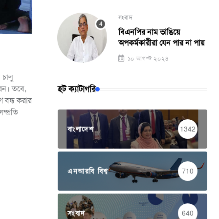
সংবাদ
বিএনপির নাম ভাঙিয়ে
অপকর্মকারীরা যেন পার না পায়
১০ আগস্ট ২০২৪
 চালু
হট ক্যাটাগরি
রেন। তবে,
ে বন্ধ করার
্প্রতি
বাংলাদেশ
1342
এনআরবি বিশ্ব
710
সংবাদ
640