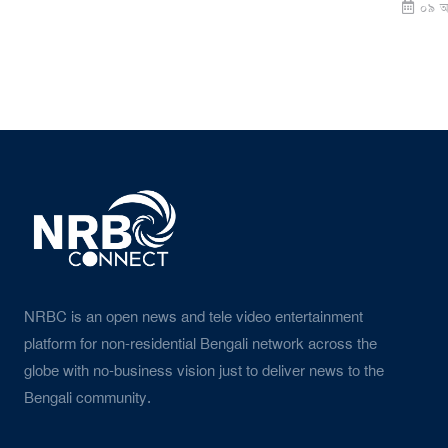
০৯ আগস্ট ২০২
NRBC is an open news and tele video entertainment
platform for non-residential Bengali network across the
globe with no-business vision just to deliver news to the
Bengali community.