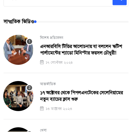
সাম্প্রতিক ভিডিও
বিশেষ প্রতিবেদন
এনআরবিসি টিভির আলোচনায় যা বললেন স্কটিশ
পার্লামেন্টের শ্যাডো মিনিস্টার ফয়সল চৌধুরী!
১৭ সেপ্টেম্বর ২০২৪
আন্তর্জাতিক
১৭ অক্টোবর থেকে পিপলএনটেকের সেলেনিয়ামের
নতুন ব্যাচের ক্লাস শুরু
১৩ অক্টোবর ২০২৩
খেলা