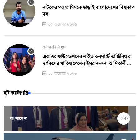
নাটকের পর তামিমকে ছাড়াই বাংলাদেশের বিশ্বকাপ
দল
০৫ অক্টোবর ২০২৩
এনআরবি লাইফ
একাত্তর ফাউন্ডেশনের লাইভ কনসার্টে ভার্জিনিয়ার
দর্শকদের মাতিয় গেলেন ইমরান-কনা ও মিতালী
মুখার্জী
০৫ অক্টোবর ২০২৩
হট ক্যাটাগরি
বাংলাদেশ
1342