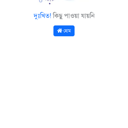
দুঃখিত!
কিছু পাওয়া যায়নি
হোম